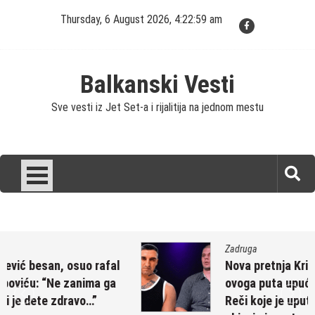
Skip
Thursday, 6 August 2026, 4:22:59 am
to
content
Balkanski Vesti
Sve vesti iz Jet Set-a i rijalitija na jednom mestu
Zadruga
Nova pretnja Kristijana Golubovića –
ovoga puta upućena bivšem zadrugaru:
Reči koje je uputio su jezive, Petrući sve