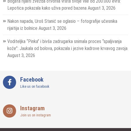
Bogata rijaliti zvezda otvorila vrata svoje vile od 200.000 evra:
Lepotica pokazala kako uživa pored bazena
August 3, 2026
Nakon napada, Uroš Stanić se oglasio – fotografije učesnika
rijaitija iz bolnice
August 3, 2026
Voditeljka “Pinka” i bivša zadrugarka snimala proces “spaljivanja
kože”: Jaukala od bolova, pokazala i jezive kadrove krvavog zavoja
August 3, 2026
Facebook
Like us on facebook
Instagram
Join us on instagram