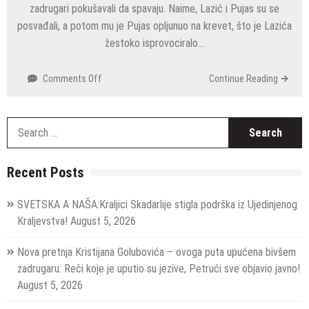
zadrugari pokušavali da spavaju. Naime, Lazić i Pujas su se
posvađali, a potom mu je Pujas opljunuo na krevet, što je Lazića
žestoko isprovociralo…
on
Comments Off
Continue Reading
GORI
SPAVAĆA
SOBA!
S
Polivanje,
fo
pljuvanje
po
Recent Posts
krevetu,
uvrede
SVETSKA A NAŠA:Kraljici Skadarlije stigla podrška iz Ujedinjenog
–
Kraljevstva!
August 5, 2026
žestoka
SVAĐA
Nova pretnja Kristijana Golubovića – ovoga puta upućena bivšem
Frana
i
zadrugaru: Reči koje je uputio su jezive, Petrući sve objavio javno!
Nece
August 5, 2026
Tik