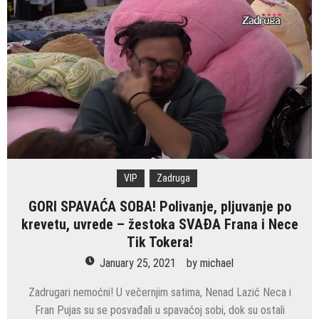
VIP
Zadruga
GORI SPAVAĆA SOBA! Polivanje, pljuvanje po
krevetu, uvrede – žestoka SVAĐA Frana i Nece
Tik Tokera!
January 25, 2021
by
michael
Zadrugari nemoćni! U večernjim satima, Nenad Lazić Neca i
Fran Pujas su se posvađali u spavaćoj sobi, dok su ostali