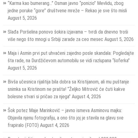
Tokera!
“Karma kao bumerang…” Osman javno “ponizio” Mevlidu, zbog
jedne poruke “gore” društvene mreže – Rekao je sve što misli
August 5, 2026
Slađa Poršelina ponovo šokira izjavama – tvrdi da dnevno troši
više nego što mnogi u Srbiji zarade za ceo mesec
August 5, 2026
Maja i Asmin prvi put uhvaćeni zajedno posle skandala: Pogledajte
šta rade, na Durdžićevom automobilu se vidi razlupana “šoferka”
August 5, 2026
Bivša učesnica rijalitija bila dobra sa Kristijanom, ali mu puštanje
snimka sa Kristinom ne prašta! “Željko Mitrović će čuti kakve
bolesne stvari si pričao za njega”
August 4, 2026
Šok potez Maje Marinković – javno ismeva Asminovu majku:
Objavila njenu fotografiju, a ono što joj je stavila na glavu sve
frapiralo (FOTO)
August 4, 2026