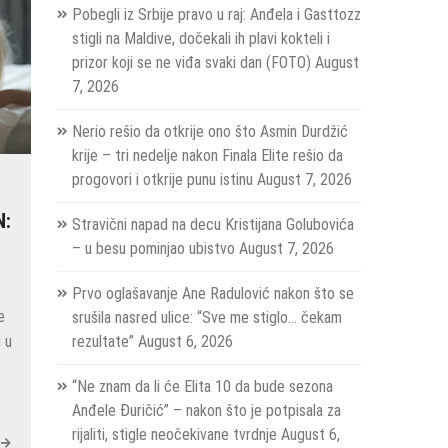
Pobegli iz Srbije pravo u raj: Anđela i Gasttozz
stigli na Maldive, dočekali ih plavi kokteli i
prizor koji se ne viđa svaki dan (FOTO)
August
7, 2026
Nerio rešio da otkrije ono što Asmin Durdžić
krije – tri nedelje nakon Finala Elite rešio da
progovori i otkrije punu istinu
August 7, 2026
N:
Stravični napad na decu Kristijana Golubovića
– u besu pominjao ubistvo
August 7, 2026
Prvo oglašavanje Ane Radulović nakon što se
e
srušila nasred ulice: “Sve me stiglo… čekam
i u
rezultate”
August 6, 2026
“Ne znam da li će Elita 10 da bude sezona
Anđele Đuričić” – nakon što je potpisala za
rijaliti, stigle neočekivane tvrdnje
August 6,