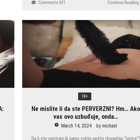
on
Comments Off
Continue Reading
Bila
je
ČASNA
SESTRA,
a
onda
je
postala
glumica
FILMOVA
ZA
ODRASLE
–
U
18+
crkvu
ide
A:
Ne mislite li da ste PERVERZNI? Hm… Ak
svake
e
vas ovo uzbuđuje, onda…
nedelje,
March 14, 2024
by
michael
postala
je
Da li ste nastrani ili samo volite nešto drugačije “igrice”
MAJKA,