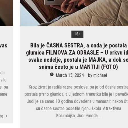
sa
15
ljudi
istovremeno
i
720
18+
PARTNERA
UKUPNO
vas
Bila je ČASNA SESTRA, a onda je postala
–
glumica FILMOVA ZA ODRASLE – U crkvu i
Nema
svake nedelje, postala je MAJKA, a dok s
nameru
snima često je u MANTIJI (FOTO)
da
 da
stane
March 15, 2024
by
michael
vile
e, pa
Kroz život je radila razne poslove, pa je od časne sestr
reme
postala p*rno glumica, a u jednom trenutku bila je i pevači
Judi je sa samo 10 godina dovedena u manastir, nakon š
su časne sestre posetile njenu školu. Atraktivna
Kolumbijka, Judi Pineda,…
ng