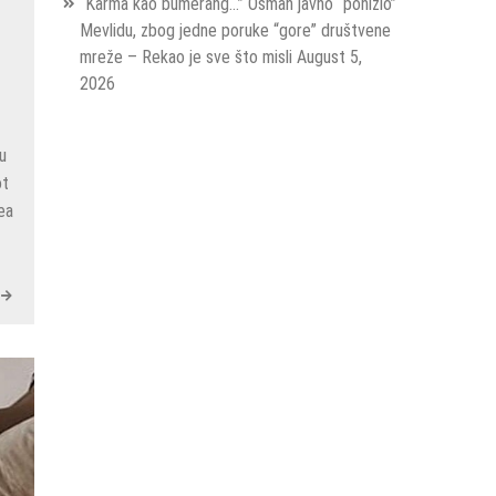
“Karma kao bumerang…” Osman javno “ponizio”
Mevlidu, zbog jedne poruke “gore” društvene
mreže – Rekao je sve što misli
August 5,
2026
su
ot
ea