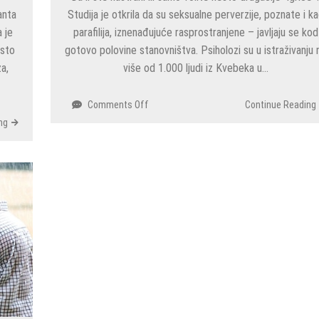
anta
Studija je otkrila da su seksualne perverzije, poznate i k
a
dok
 je
parafilija, iznenađujuće rasprostranjene – javljaju se kod
se
esto
gotovo polovine stanovništva. Psiholozi su u istraživanju 
snima
a,
više od 1.000 ljudi iz Kvebeka u…
često
je
on
u
Comments Off
Continue Reading
Ne
MANTIJI
ng
mislite
(FOTO)
li
da
ste
PERVERZNI?
Hm…
Ako
vas
ovo
uzbuđuje,
onda…