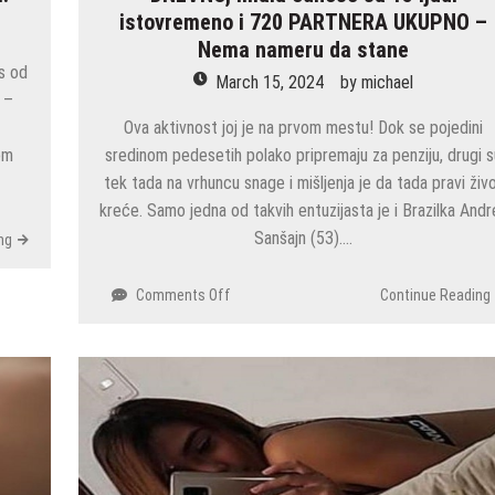
istovremeno i 720 PARTNERA UKUPNO –
Nema nameru da stane
s od
March 15, 2024
by
michael
g –
e
Ova aktivnost joj je na prvom mestu! Dok se pojedini
em
sredinom pedesetih polako pripremaju za penziju, drugi 
tek tada na vrhuncu snage i mišljenja je da tada pravi živ
kreće. Samo jedna od takvih entuzijasta je i Brazilka Andr
Sanšajn (53)….
ng
on
Comments Off
Continue Reading
SKARADNO!
Zadovoljava
se
12
PUTA
DNEVNO,
imala
odnose