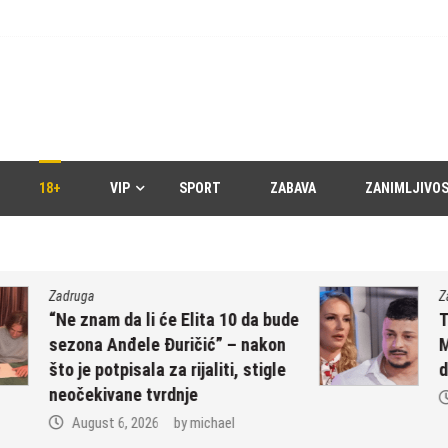
18+
VIP
SPORT
ZABAVA
ZANIMLJIVOS
Zadruga
ude
Terza se oglasio posle drame sa
n
Milicom Veličković: Otkrio sve
e
detalje njihove svađe na moru
August 6, 2026
by
michael