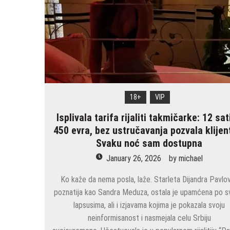
18+
VIP
Isplivala tarifa rijaliti takmičarke: 12 sat
450 evra, bez ustručavanja pozvala klijen
Svaku noć sam dostupna
January 26, 2026
by
michael
Ko kaže da nema posla, laže. Starleta Dijandra Pavlov
poznatija kao Sandra Meduza, ostala je upamćena po s
lapsusima, ali i izjavama kojima je pokazala svoju
neinformisanost i nasmejala celu Srbiju