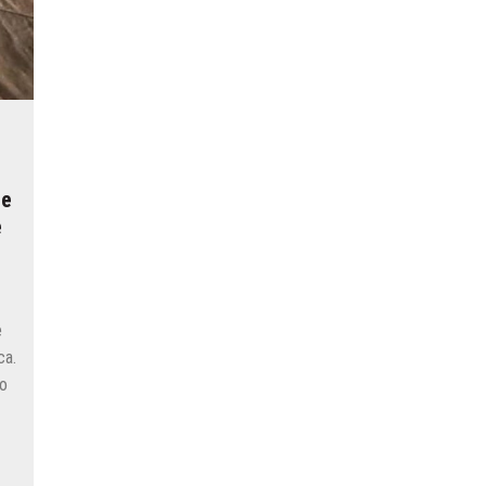
de
e
e
ca.
to