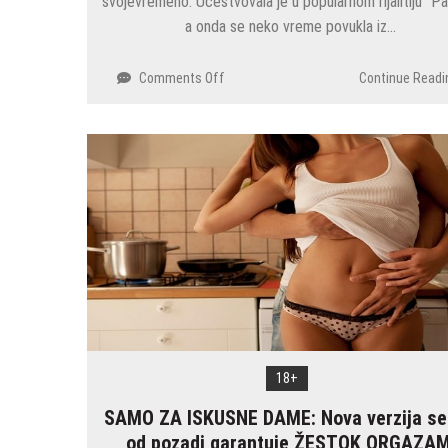
svojevremeno. Učestvovala je u popularnom rijalitiju “Pa
a onda se neko vreme povukla iz…
on
Comments Off
Continue Readi
Isplivala
tarifa
rijaliti
takmičarke:
12
sati
je
450
evra,
bez
ustručavanja
pozvala
klijente
–
18+
Svaku
noć
SAMO ZA ISKUSNE DAME: Nova verzija s
sam
od pozadi garantuje ŽESTOK ORGAZAM