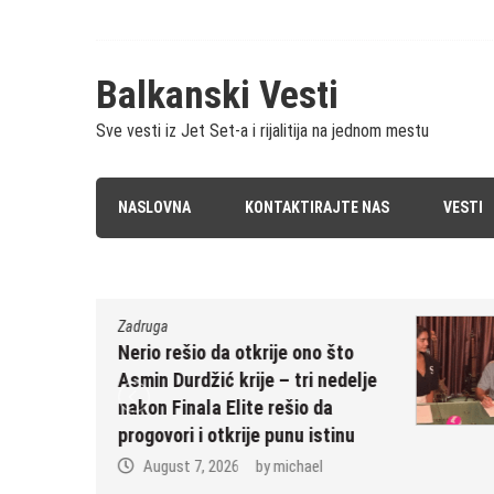
Skip
to
content
Balkanski Vesti
Sve vesti iz Jet Set-a i rijalitija na jednom mestu
NASLOVNA
KONTAKTIRAJTE NAS
VESTI
Zadruga
no što
“Ne znam da li će Elita 10 da b
i nedelje
sezona Anđele Đuričić” – nako
o da
što je potpisala za rijaliti, stigl
 istinu
neočekivane tvrdnje
ael
August 6, 2026
by
michael