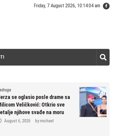
Friday, 7 August 2026, 10:14:05 am
TI
Zadruga
Trudna Anita podelila najnežniji
trenutak sa Lukom: Vujović ne
ispušta njen stomak, blistaju od
sreće
August 6, 2026
by
michael