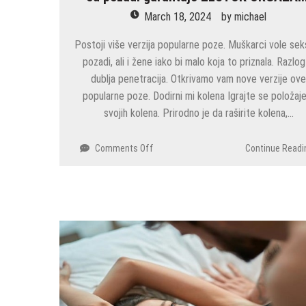
dostupna
March 18, 2024
by
michael
Postoji više verzija popularne poze. Muškarci vole sek
pozadi, ali i žene iako bi malo koja to priznala. Razlo
dublja penetracija. Otkrivamo vam nove verzije ov
popularne poze. Dodirni mi kolena Igrajte se položaj
svojih kolena. Prirodno je da raširite kolena,…
on
Comments Off
Continue Readi
SAMO
ZA
ISKUSNE
DAME:
Nova
verzija
seksa
od
pozadi
garantuje
ŽESTOK