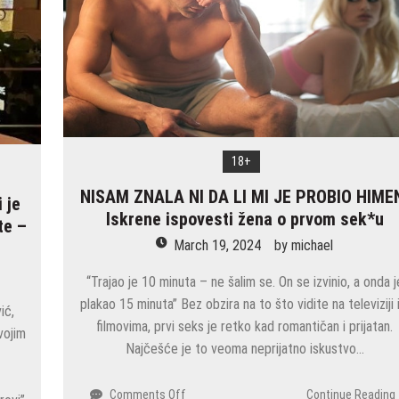
18+
NISAM ZNALA NI DA LI MI JE PROBIO HIME
i je
Iskrene ispovesti žena o prvom sek*u
te –
March 19, 2024
by
michael
“Trajao je 10 minuta – ne šalim se. On se izvinio, a onda j
plakao 15 minuta” Bez obzira na to što vidite na televiziji 
ić,
filmovima, prvi seks je retko kad romantičan i prijatan.
vojim
Najčešće je to veoma neprijatno iskustvo…
on
Comments Off
Continue Reading