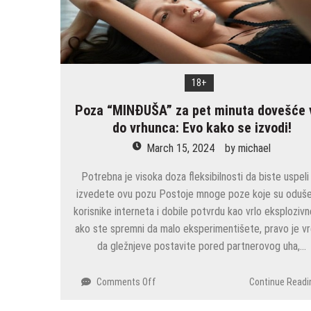
ORGAZAM!
18+
Poza “MINĐUŠA” za pet minuta dovešće 
do vrhunca: Evo kako se izvodi!
March 15, 2024
by
michael
Potrebna je visoka doza fleksibilnosti da biste uspeli
izvedete ovu pozu Postoje mnoge poze koje su oduše
korisnike interneta i dobile potvrdu kao vrlo eksplozivn
ako ste spremni da malo eksperimentišete, pravo je v
da gležnjeve postavite pored partnerovog uha,…
on
Comments Off
Continue Readi
Poza
“MINĐUŠA”