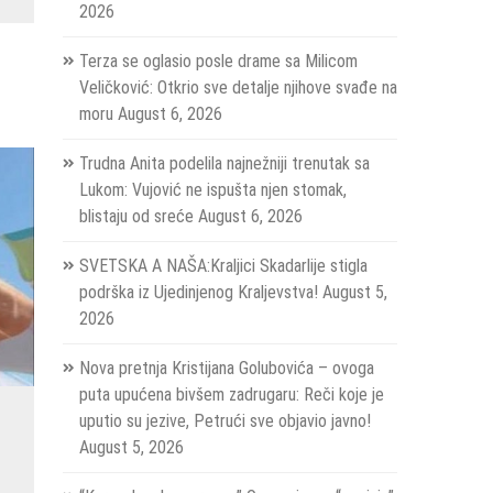
2026
Terza se oglasio posle drame sa Milicom
Veličković: Otkrio sve detalje njihove svađe na
moru
August 6, 2026
Trudna Anita podelila najnežniji trenutak sa
Lukom: Vujović ne ispušta njen stomak,
blistaju od sreće
August 6, 2026
SVETSKA A NAŠA:Kraljici Skadarlije stigla
podrška iz Ujedinjenog Kraljevstva!
August 5,
2026
Nova pretnja Kristijana Golubovića – ovoga
puta upućena bivšem zadrugaru: Reči koje je
uputio su jezive, Petrući sve objavio javno!
August 5, 2026