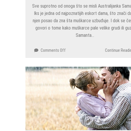
Sve suprotno od onoga što se misli Australijanka Sam
Iks je jedna od najpoznatijih eskort dama, što znači da
njen posao da zna šta muškarce uzbuđuje. I dok se č
govori o tome kako muškarce pale velike grudi ili guz
Samanta…
on
Comments Off
Continue Readi
Eskort
dama
otkrila
TAJNE
MUŠKARACA:
Nikada
ne
biste
pogodili
šta
ih
najviše
uzbuđuje!