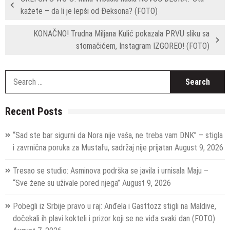
kažete – da li je lepši od Đeksona? (FOTO)
KONAČNO! Trudna Miljana Kulić pokazala PRVU sliku sa
stomačićem, Instagram IZGOREO! (FOTO)
S
fo
Recent Posts
“Sad ste bar sigurni da Nora nije vaša, ne treba vam DNK” – stigla
i zavrnična poruka za Mustafu, sadržaj nije prijatan
August 9, 2026
Tresao se studio: Asminova podrška se javila i urnisala Maju –
“Sve žene su uživale pored njega”
August 9, 2026
Pobegli iz Srbije pravo u raj: Anđela i Gasttozz stigli na Maldive,
dočekali ih plavi kokteli i prizor koji se ne viđa svaki dan (FOTO)