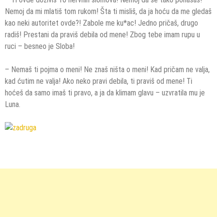
Nemoj da mi mlatiš tom rukom! Šta ti misliš, da ja hoću da me gledaš
kao neki autoritet ovde?! Zabole me ku*ac! Jedno pričaš, drugo
radiš! Prestani da praviš debila od mene! Zbog tebe imam rupu u
ruci – besneo je Sloba!
– Nemaš ti pojma o meni! Ne znaš ništa o meni! Kad pričam ne valja,
kad ćutim ne valja! Ako neko pravi debila, ti praviš od mene! Ti
hoćeš da samo imaš ti pravo, a ja da klimam glavu – uzvratila mu je
Luna.