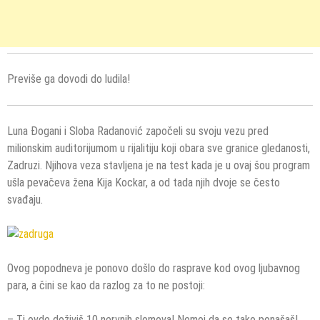
Previše ga dovodi do ludila!
Luna Đogani i Sloba Radanović započeli su svoju vezu pred
milionskim auditorijumom u rijalitiju koji obara sve granice gledanosti,
Zadruzi. Njihova veza stavljena je na test kada je u ovaj šou program
ušla pevačeva žena Kija Kockar, a od tada njih dvoje se često
svađaju.
Ovog popodneva je ponovo došlo do rasprave kod ovog ljubavnog
para, a čini se kao da razlog za to ne postoji:
– Ti ovde doživiš 10 nervnih slomova! Nemoj da se tako ponašaš!