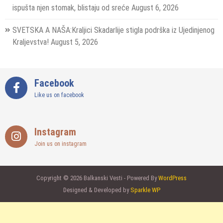
ispušta njen stomak, blistaju od sreće
August 6, 2026
SVETSKA A NAŠA:Kraljici Skadarlije stigla podrška iz Ujedinjenog
Kraljevstva!
August 5, 2026
Facebook
Like us on facebook
Instagram
Join us on instagram
Copyright © 2026 Balkanski Vesti - Powered By
WordPress
Designed & Developed by
Sparkle WP