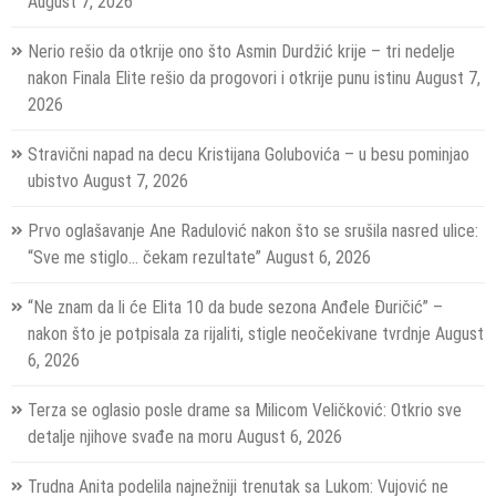
August 7, 2026
Nerio rešio da otkrije ono što Asmin Durdžić krije – tri nedelje
nakon Finala Elite rešio da progovori i otkrije punu istinu
August 7,
2026
Stravični napad na decu Kristijana Golubovića – u besu pominjao
ubistvo
August 7, 2026
Prvo oglašavanje Ane Radulović nakon što se srušila nasred ulice:
“Sve me stiglo… čekam rezultate”
August 6, 2026
“Ne znam da li će Elita 10 da bude sezona Anđele Đuričić” –
nakon što je potpisala za rijaliti, stigle neočekivane tvrdnje
August
6, 2026
Terza se oglasio posle drame sa Milicom Veličković: Otkrio sve
detalje njihove svađe na moru
August 6, 2026
Trudna Anita podelila najnežniji trenutak sa Lukom: Vujović ne