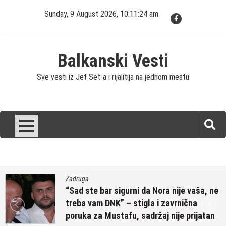
Skip
Sunday, 9 August 2026, 10:11:25 am
to
content
Balkanski Vesti
Sve vesti iz Jet Set-a i rijalitija na jednom mestu
Zadruga
“Sad ste bar sigurni da Nora nije vaša, ne
treba vam DNK” – stigla i zavrnična
poruka za Mustafu, sadržaj nije prijatan