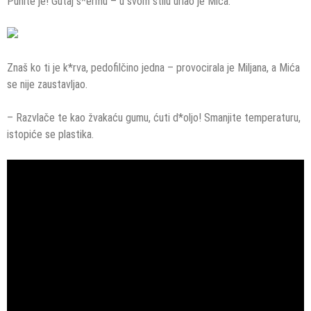
Punite je! Gutaj s*ermu – u svom stilu urlao je Mića.
Znaš ko ti je k*rva, pedofilčino jedna – provocirala je Miljana, a Mića
se nije zaustavljao.
– Razvlače te kao žvakaću gumu, ćuti d*oljo! Smanjite temperaturu,
istopiće se plastika.