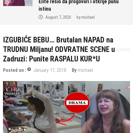
Elite rešio da progovori i otkrije punu
istinu
August 7, 2026
by
michael
IZGUBIĆE BEBU… Brutalan NAPAD na
TRUDNU Miljanu! ODVRATNE SCENE u
Zadruzi: Punite RASPALU KUR*U
Posted on :
January 17, 2018
By
michael