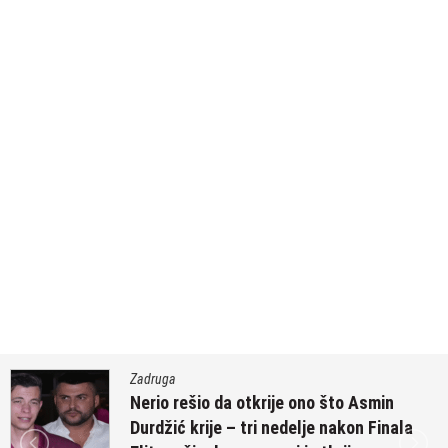
Zadruga
Nerio rešio da otkrije ono što Asmin
Durdžić krije – tri nedelje nakon Finala