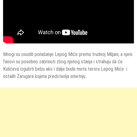
Mnogi su osudili ponašanje Lepog Miće prema trudnoj Miljani, a njeni
fanovi su posebno zabrinuti zbog njenog stanja i strahuju da će
Kulićeva izgubiti bebu ako i dalje bude meta terora Lepog Miće i
ostalih Zarugara kojima predstavlja smetnju.