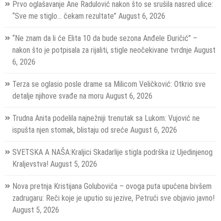
Prvo oglašavanje Ane Radulović nakon što se srušila nasred ulice:
“Sve me stiglo… čekam rezultate”
August 6, 2026
“Ne znam da li će Elita 10 da bude sezona Anđele Đuričić” –
nakon što je potpisala za rijaliti, stigle neočekivane tvrdnje
August
6, 2026
Terza se oglasio posle drame sa Milicom Veličković: Otkrio sve
detalje njihove svađe na moru
August 6, 2026
Trudna Anita podelila najnežniji trenutak sa Lukom: Vujović ne
ispušta njen stomak, blistaju od sreće
August 6, 2026
SVETSKA A NAŠA:Kraljici Skadarlije stigla podrška iz Ujedinjenog
Kraljevstva!
August 5, 2026
Nova pretnja Kristijana Golubovića – ovoga puta upućena bivšem
zadrugaru: Reči koje je uputio su jezive, Petrući sve objavio javno!
August 5, 2026