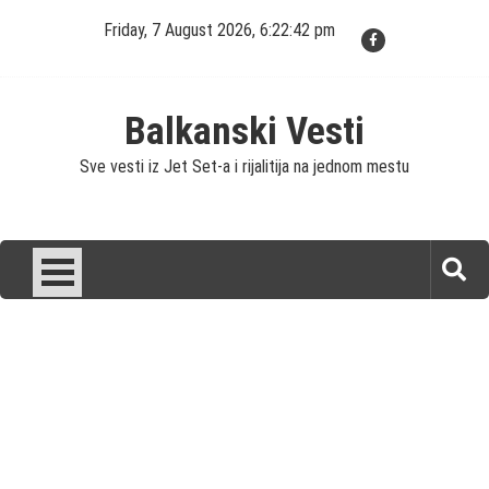
Skip
Friday, 7 August 2026, 6:22:42 pm
to
content
Balkanski Vesti
Sve vesti iz Jet Set-a i rijalitija na jednom mestu