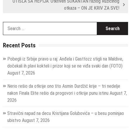
OTIŠLA SA HEPIJA: Otkriven ŠOKANTAN razlog Ružičinog
otkaza – ON JE KRIV ZA SVE!
S
fo
Recent Posts
Pobegli iz Srbije pravo u raj: Anđela i Gasttozz stigli na Maldive,
dočekali ih plavi kokteli i prizor koji se ne viđa svaki dan (FOTO)
August 7, 2026
Nerio rešio da otkrije ono što Asmin Durdžić krije – tri nedelje
nakon Finala Elite rešio da progovori i otkrije punu istinu
August 7,
2026
Stravični napad na decu Kristijana Golubovića – u besu pominjao
ubistvo
August 7, 2026