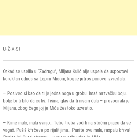
U-Ž-A-S!
Otkad se uselila u “Zadrugu”, Miljana Kulić nije uspela da uspostavi
korektan odnos sa Lepim Mićom, kog je jutros ponovo izvređala.
– Posiveo si kao da ti je jedna noga u grobu. Imaš mrtvačku boju,
bolje bi ti bilo da ćutiš. Tišina, glas da ti nisam čula – provocirala je
Miljana, zbog čega joj je Mića žestoko uzvratio.
– Krme malo, mala svinjo… Tebe treba voditi na stočnu pijacu da se
vagaš. Pušiš k*rčeve po rijalitijima… Punite ovu malu, raspalu k*rvu!