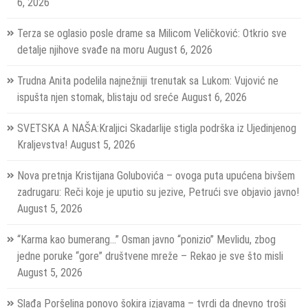
6, 2026
Terza se oglasio posle drame sa Milicom Veličković: Otkrio sve
detalje njihove svađe na moru
August 6, 2026
Trudna Anita podelila najnežniji trenutak sa Lukom: Vujović ne
ispušta njen stomak, blistaju od sreće
August 6, 2026
SVETSKA A NAŠA:Kraljici Skadarlije stigla podrška iz Ujedinjenog
Kraljevstva!
August 5, 2026
Nova pretnja Kristijana Golubovića – ovoga puta upućena bivšem
zadrugaru: Reči koje je uputio su jezive, Petrući sve objavio javno!
August 5, 2026
“Karma kao bumerang…” Osman javno “ponizio” Mevlidu, zbog
jedne poruke “gore” društvene mreže – Rekao je sve što misli
August 5, 2026
Slađa Poršelina ponovo šokira izjavama – tvrdi da dnevno troši