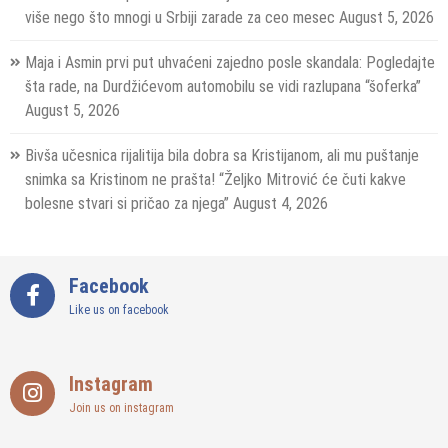
više nego što mnogi u Srbiji zarade za ceo mesec
August 5, 2026
Maja i Asmin prvi put uhvaćeni zajedno posle skandala: Pogledajte
šta rade, na Durdžićevom automobilu se vidi razlupana “šoferka”
August 5, 2026
Bivša učesnica rijalitija bila dobra sa Kristijanom, ali mu puštanje
snimka sa Kristinom ne prašta! “Željko Mitrović će čuti kakve
bolesne stvari si pričao za njega”
August 4, 2026
Facebook
Like us on facebook
Instagram
Join us on instagram