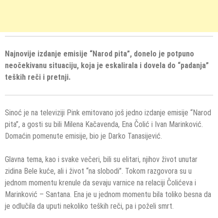
Najnovije izdanje emisije “Narod pita”, donelo je potpuno
neočekivanu situaciju, koja je eskalirala i dovela do “padanja”
teških reči i pretnji.
Sinoć je na televiziji Pink emitovano još jedno izdanje emisije “Narod
pita”, a gosti su bili Milena Kačavenda, Ena Čolić i Ivan Marinković.
Domaćin pomenute emisije, bio je Darko Tanasijević.
Glavna tema, kao i svake večeri, bili su elitari, njihov život unutar
zidina Bele kuće, ali i život “na slobodi”. Tokom razgovora su u
jednom momentu krenule da sevaju varnice na relaciji Čolićeva i
Marinković – Santana. Ena je u jednom momentu bila toliko besna da
je odlučila da uputi nekoliko teških reči, pa i poželi smrt.