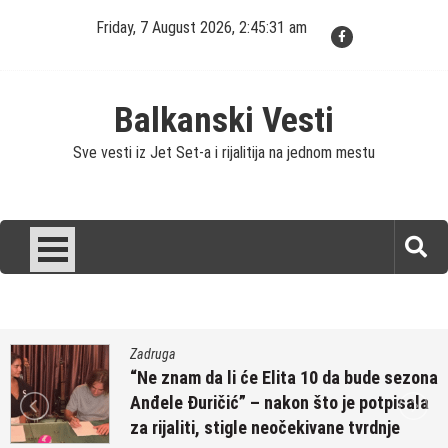
Skip
Friday, 7 August 2026, 2:45:31 am
to
content
Balkanski Vesti
Sve vesti iz Jet Set-a i rijalitija na jednom mestu
Zadruga
“Ne znam da li će Elita 10 da bude sezona
Anđele Đuričić” – nakon što je potpisala
za rijaliti, stigle neočekivane tvrdnje