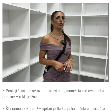
– Postoji šansa da se ovo obustavi onog momenta kad ova osoba
premine – rekla je Ena.
– Šta ćemo sa Borom? – upitao je Darko, prilično šokiran onim što je