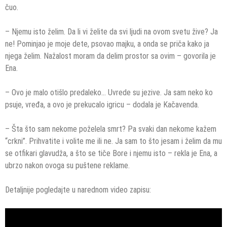
čuo.
– Njemu isto želim. Da li vi želite da svi ljudi na ovom svetu žive? Ja
ne! Pominjao je moje dete, psovao majku, a onda se priča kako ja
njega želim. Nažalost moram da delim prostor sa ovim – govorila je
Ena.
– Ovo je malo otišlo predaleko… Uvrede su jezive. Ja sam neko ko
psuje, vređa, a ovo je prekucalo igricu – dodala je Kačavenda.
– Šta što sam nekome poželela smrt? Pa svaki dan nekome kažem
“crkni”. Prihvatite i volite me ili ne. Ja sam to što jesam i želim da mu
se otfikari glavudža, a što se tiče Bore i njemu isto – rekla je Ena, a
ubrzo nakon ovoga su puštene reklame.
Detaljnije pogledajte u narednom video zapisu: