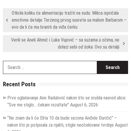
Otkrila koliku će alimentaciju tražiti na sudu: Milica ispričala
emotivne detalje Terzinog prvog susreta sa malom Barbarom –
evo da li će mu braniti da viđa ćerku
Verili se Aneli Ahmić i Luka Vujović – sa suzama u očima, ne
dolazi sebi od šoka: Ovo su detalji
S
fo
Recent Posts
Prvo oglašavanje Ane Radulović nakon što se srušila nasred ulice:
“Sve me stiglo… čekam rezultate”
August 6, 2026
“Ne znam da li će Elita 10 da bude sezona Anđele Đuričić” –
nakon što je potpisala za rijaliti, stigle neočekivane tvrdnje
August