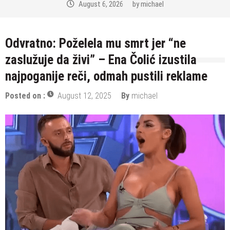
August 6, 2026
by
michael
Odvratno: Poželela mu smrt jer “ne
zaslužuje da živi” – Ena Čolić izustila
najpoganije reči, odmah pustili reklame
Posted on :
August 12, 2025
By
michael