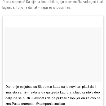
Pusta sramota! Da nije sa tim debilom, nju bi svi muški zadrugari imali
laganica. To je ta dama! – napisao je besni fan.
Dan prije poljubca sa Slobom,a kada su je novinari pitali da li
ima ista sa njim rekla je da ga gleda kao brata,lazov,sirite video
dalje da se pusti u javnost i da ga prikazu Slobi jer on za ovo ne
zna.Pusta sramota! @sampanjactaticaa