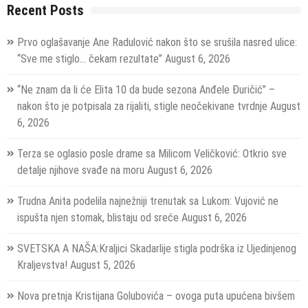
Recent Posts
Prvo oglašavanje Ane Radulović nakon što se srušila nasred ulice:
“Sve me stiglo… čekam rezultate”
August 6, 2026
“Ne znam da li će Elita 10 da bude sezona Anđele Đuričić” –
nakon što je potpisala za rijaliti, stigle neočekivane tvrdnje
August
6, 2026
Terza se oglasio posle drame sa Milicom Veličković: Otkrio sve
detalje njihove svađe na moru
August 6, 2026
Trudna Anita podelila najnežniji trenutak sa Lukom: Vujović ne
ispušta njen stomak, blistaju od sreće
August 6, 2026
SVETSKA A NAŠA:Kraljici Skadarlije stigla podrška iz Ujedinjenog
Kraljevstva!
August 5, 2026
Nova pretnja Kristijana Golubovića – ovoga puta upućena bivšem