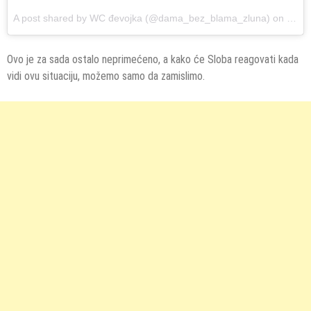
A post shared by
WC đevojka
(@dama_bez_blama_zluna) on
Jan 9
Ovo je za sada ostalo neprimećeno, a kako će Sloba reagovati kada
vidi ovu situaciju, možemo samo da zamislimo.