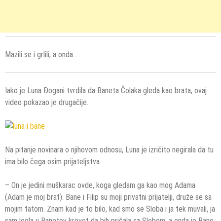
Mazili se i grlili, a onda…
Iako je Luna Đogani tvrdila da Baneta Čolaka gleda kao brata, ovaj
video pokazao je drugačije.
Na pitanje novinara o njihovom odnosu, Luna je izričito negirala da tu
ima bilo čega osim prijateljstva.
– On je jedini muškarac ovde, koga gledam ga kao mog Adama
(Adam je moj brat). Bane i Filip su moji privatni prijatelji, druže se sa
mojim tatom. Znam kad je to bilo, kad smo se Sloba i ja tek muvali, ja
sam legla u Banetov krevet da bih pričala sa Slobom, a onda je Bane