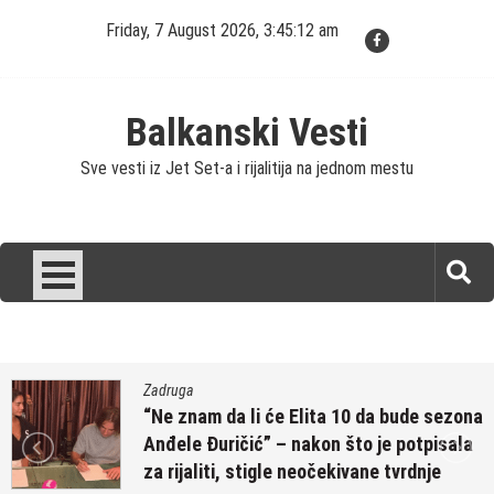
Skip
Friday, 7 August 2026, 3:45:13 am
to
content
Balkanski Vesti
Sve vesti iz Jet Set-a i rijalitija na jednom mestu
Zadruga
“Ne znam da li će Elita 10 da bude sezona
Anđele Đuričić” – nakon što je potpisala
za rijaliti, stigle neočekivane tvrdnje