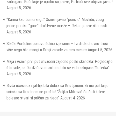
zadrugaru: Reči koje je uputio su jezive, Petrući sve objavio javno!
August 5, 2026
“Karma kao bumerang…” Osman javno “ponizio” Mevlidu, zbog
jedne poruke “gore” društvene mreže – Rekao je sve što misli
August 5, 2026
Slađa Poršelina ponovo šokira izjavama – tvrdi da dnevno troši
više nego što mnogi u Srbiji zarade za ceo mesec
August 5, 2026
Maja i Asmin prvi put uhvaćeni zajedno posle skandala: Pogledajte
šta rade, na Durdžićevom automobilu se vidi razlupana “šoferka”
August 5, 2026
Bivša učesnica rijalitija bila dobra sa Kristijanom, ali mu puštanje
snimka sa Kristinom ne prašta! “Željko Mitrović će čuti kakve
bolesne stvari si pričao za njega”
August 4, 2026