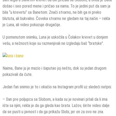
došao i seo pored mene i pričao sa nama. To je jedini put da sam ja
bila “u krevetu” sa Banetom. Znači stvarno, ne bih ga ni preko
blututa, ali bukvalno. Čoveka stvarno ne gledam na taj način – rekla
je Luna, ali video pokazuje drugačije.
U pomenutom snimku, Luna je uskočila u Čolakov krevet u donjem
vešu, a nežnosti koje su razmenjivali ne izgledaju baš “bratske”.
Naime, Bane ju je mazio i šaputao joj nešto, dok su jedan drugom
pokazivali da ćute.
Jedan fan snimio je to i okačio na Instagram profil uz sledeći natpis:
– Dan pre poljupca sa Slobom, a kada su je novinari pitali da li ima
išta sa njim, rekla je da ga gleda kao brata. Lažov, širite video dalje
da se pusti u javnost i da ga prikažu Slobi, jer on za ovo ne zna.