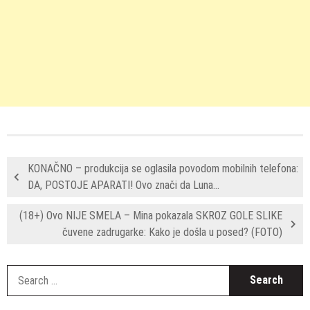
KONAČNO – produkcija se oglasila povodom mobilnih telefona:
DA, POSTOJE APARATI! Ovo znači da Luna…
(18+) Ovo NIJE SMELA – Mina pokazala SKROZ GOLE SLIKE
čuvene zadrugarke: Kako je došla u posed? (FOTO)
S
fo