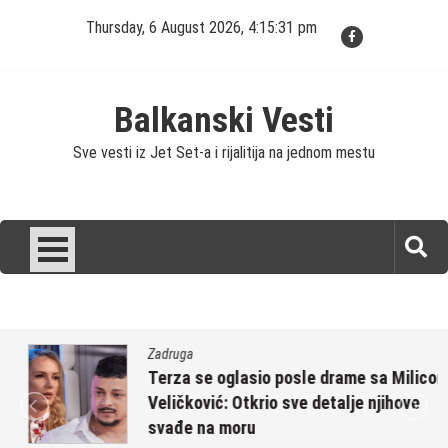
Skip
Thursday, 6 August 2026, 4:15:32 pm
to
content
Balkanski Vesti
Sve vesti iz Jet Set-a i rijalitija na jednom mestu
Zadruga
Terza se oglasio posle drame sa Milicom
Veličković: Otkrio sve detalje njihove
svađe na moru