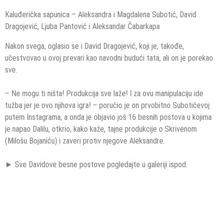
Kaluđerička sapunica – Aleksandra i Magdalena Subotić, David
Dragojević, Ljuba Pantović i Aleksandar Čabarkapa
Nakon svega, oglasio se i David Dragojević, koji je, takođe,
učestvovao u ovoj prevari kao navodni budući tata, ali on je porekao
sve.
– Ne mogu ti ništa! Produkcija sve laže! I za ovu manipulaciju ide
tužba jer je ovo njihova igra! – poručio je on prvobitno Subotićevoj
putem Instagrama, a onda je objavio još 16 besnih postova u kojima
je napao Dalilu, otkrio, kako kaže, tajne produkcije o Skrivenom
(Milošu Bojaniću) i zaveri protiv njegove Aleksandre.
► Sve Davidove besne postove pogledajte u galeriji ispod: