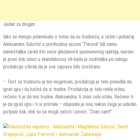
Jedan za drugim…
Iako se mnogo polemisalo o tome da su trudnoća, a zatim i pobačaj
Aleksandre Subotić u prethodnoj sezoni “Parova” bili samo
nameštaljka zarad što veće gledanosti spomenutog rijalitija, nastao
je pravi šok sinoć u skandaloznoj vili kada je voditeljka po nalogu
produkcije otkrila da je sve zapravo bilo izrežirano.
– Test za trudnoću je bio negativan, produkcija je tebi ponudila da
igraš igru i da kažeš da si trudna. Produkcija je tebi rekla istinu,
rečeno ti je da nisi trudna. Aleksandra, ti znaš celu istinu. Rečeno ti
je da igraš igru i ti si pristala – objasnila je ona, nakon čega je usledio
potpuni šok, dok su se mogli začuti i povici: “Znao sam!”.