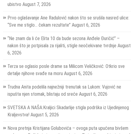
ubistvo
August 7, 2026
Prvo oglašavanje Ane Radulović nakon što se srušila nasred ulice:
“Sve me stiglo… čekam rezultate”
August 6, 2026
“Ne znam da li će Elita 10 da bude sezona Anđele Đuričić” –
nakon što je potpisala za rijaliti, stigle neočekivane tvrdnje
August
6, 2026
Terza se oglasio posle drame sa Milicom Veličković: Otkrio sve
detalje njihove svađe na moru
August 6, 2026
Trudna Anita podelila najnežniji trenutak sa Lukom: Vujović ne
ispušta njen stomak, blistaju od sreće
August 6, 2026
SVETSKA A NAŠA:Kraljici Skadarlije stigla podrška iz Ujedinjenog
Kraljevstva!
August 5, 2026
Nova pretnja Kristijana Golubovića – ovoga puta upućena bivšem