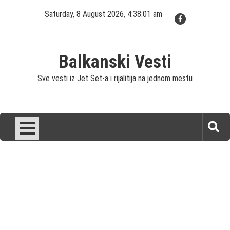
Skip
Saturday, 8 August 2026, 4:38:02 am
to
content
Balkanski Vesti
Sve vesti iz Jet Set-a i rijalitija na jednom mestu