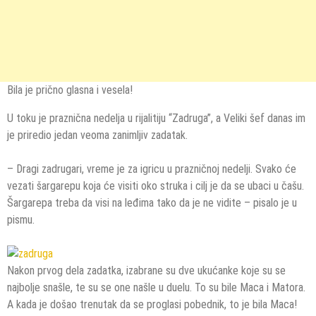
Bila je prično glasna i vesela!
U toku je praznična nedelja u rijalitiju “Zadruga”, a Veliki šef danas im
je priredio jedan veoma zanimljiv zadatak.
– Dragi zadrugari, vreme je za igricu u prazničnoj nedelji. Svako će
vezati šargarepu koja će visiti oko struka i cilj je da se ubaci u čašu.
Šargarepa treba da visi na leđima tako da je ne vidite – pisalo je u
pismu.
Nakon prvog dela zadatka, izabrane su dve ukućanke koje su se
najbolje snašle, te su se one našle u duelu. To su bile Maca i Matora.
A kada je došao trenutak da se proglasi pobednik, to je bila Maca!