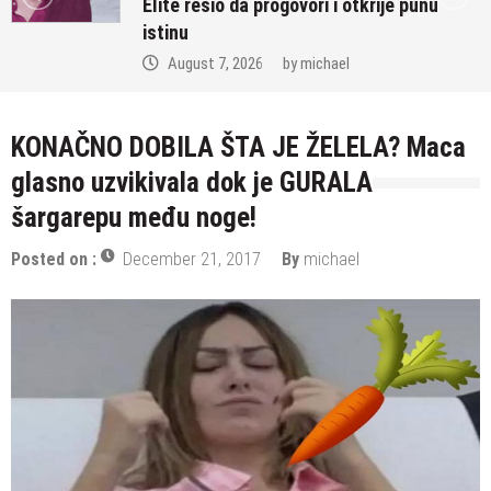
u
za rijaliti, stigle neočekivane tvrdnj
August 6, 2026
by
michael
KONAČNO DOBILA ŠTA JE ŽELELA? Maca
glasno uzvikivala dok je GURALA
šargarepu među noge!
Posted on :
December 21, 2017
By
michael