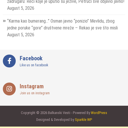
zadrugaru: Reči koje je uputio su jezive, Petrući sve objavio javno!
August 5, 2026
“Karma kao bumerang…” Osman javno “ponizio” Mevlidu, zbog
jedne poruke “gore” društvene mreže – Rekao je sve što misli
August 5, 2026
Facebook
Like us on facebook
Instagram
Join us on instagram
Copyright © 2026 Balkanski Vesti - Powered By
WordPress
Designed & Developed by
Sparkle WP