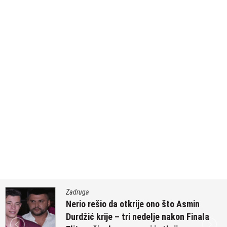
Zadruga
“Ne znam da li će Elita 10 da bude 
la
Anđele Đuričić” – nakon što je potpi