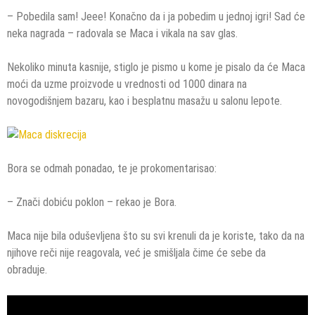
– Pobedila sam! Jeee! Konačno da i ja pobedim u jednoj igri! Sad će
neka nagrada – radovala se Maca i vikala na sav glas.
Nekoliko minuta kasnije, stiglo je pismo u kome je pisalo da će Maca
moći da uzme proizvode u vrednosti od 1000 dinara na
novogodišnjem bazaru, kao i besplatnu masažu u salonu lepote.
Bora se odmah ponadao, te je prokomentarisao:
– Znači dobiću poklon – rekao je Bora.
Maca nije bila oduševljena što su svi krenuli da je koriste, tako da na
njihove reči nije reagovala, već je smišljala čime će sebe da
obraduje.