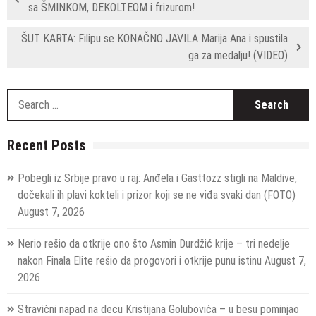
sa ŠMINKOM, DEKOLTEOM i frizurom!
ŠUT KARTA: Filipu se KONAČNO JAVILA Marija Ana i spustila
ga za medalju! (VIDEO)
S
fo
Recent Posts
Pobegli iz Srbije pravo u raj: Anđela i Gasttozz stigli na Maldive,
dočekali ih plavi kokteli i prizor koji se ne viđa svaki dan (FOTO)
August 7, 2026
Nerio rešio da otkrije ono što Asmin Durdžić krije – tri nedelje
nakon Finala Elite rešio da progovori i otkrije punu istinu
August 7,
2026
Stravični napad na decu Kristijana Golubovića – u besu pominjao