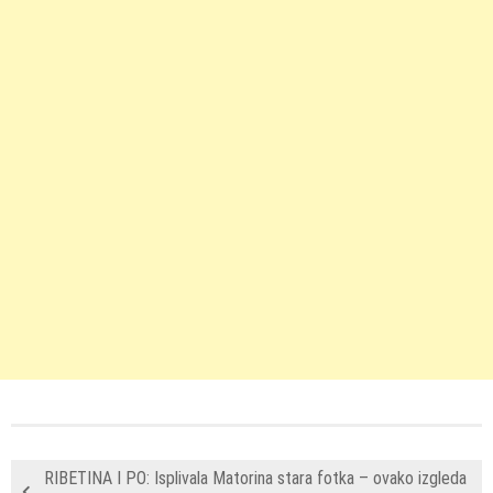
RIBETINA I PO: Isplivala Matorina stara fotka – ovako izgleda